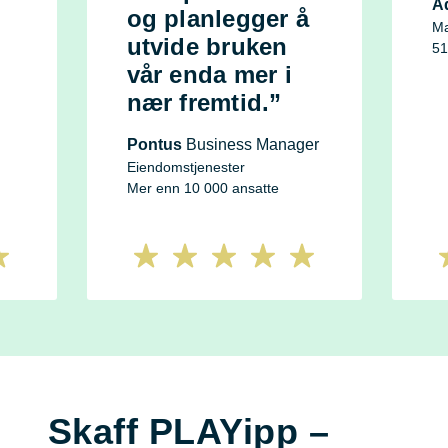
A
og planlegger å
Ma
utvide bruken
51
vår enda mer i
nær fremtid.”
Pontus
Business Manager
Eiendomstjenester
Mer enn 10 000 ansatte
Skaff PLAYipp –