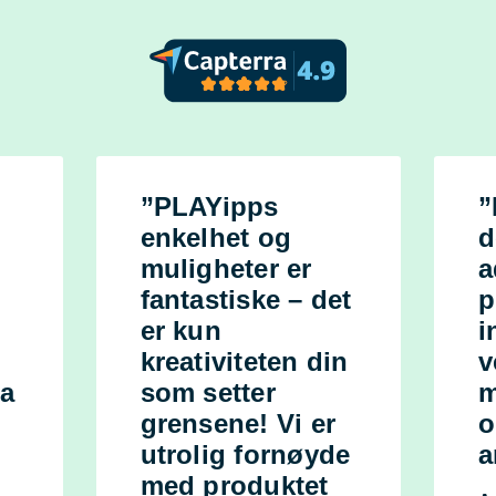
”PLAYipps
”
enkelhet og
d
muligheter er
a
fantastiske – det
p
er kun
i
kreativiteten din
v
ma
som setter
m
grensene! Vi er
o
utrolig fornøyde
a
med produktet