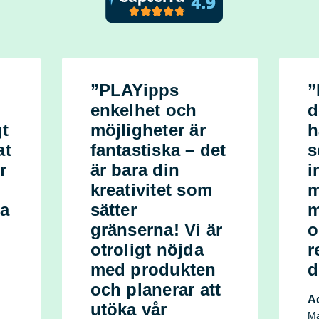
”PLAYipps
”
enkelhet och
d
gt
möjligheter är
h
at
fantastiska – det
s
r
är bara din
i
kreativitet som
m
ma
sätter
m
gränserna! Vi är
o
otroligt nöjda
r
med produkten
d
och planerar att
A
utöka vår
Ma