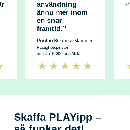
är
användning
51
ännu mer inom
en snar
framtid.”
Pontus
Business Manager
Fastighetsjänster
mer än 10000 anställda
Skaffa PLAYipp –
så funkar det!