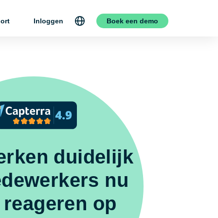
ort
Inloggen
Boek een demo
rken duidelijk
edewerkers nu
 reageren op