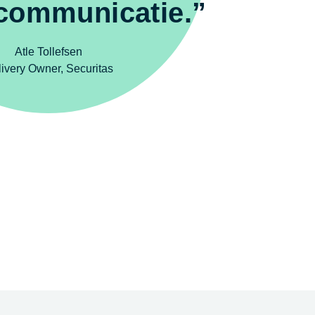
 communicatie.”
Atle Tollefsen
ivery Owner, Securitas