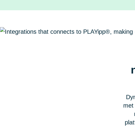
Dyn
met 
plat