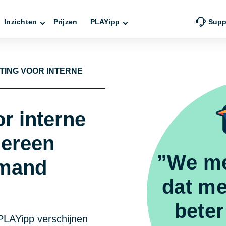
Inzichten
Prijzen
PLAYipp
Supp
TING VOOR INTERNE
r interne
dereen
”We me
emand
dat m
beter
 PLAYipp verschijnen