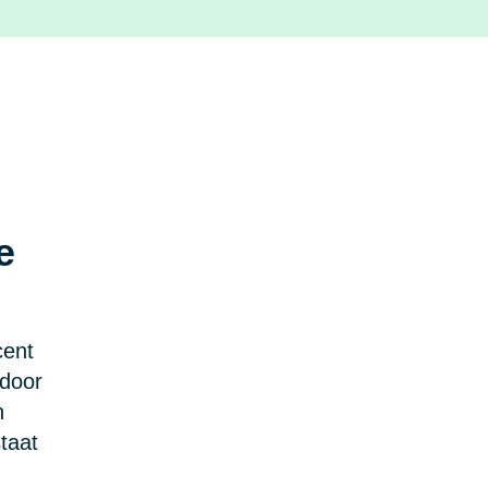
e
cent
 door
n
staat