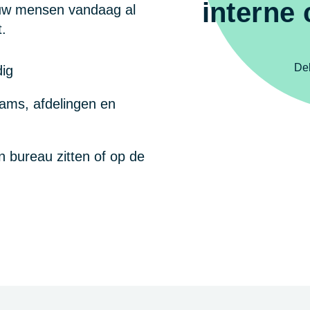
interne
uw mensen vandaag al
t.
Del
dig
eams, afdelingen en
n bureau zitten of op de