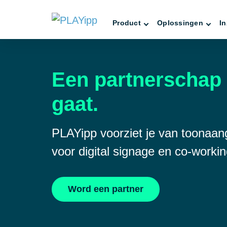
Product
Oplossingen
In
Een partnerschap 
gaat.
PLAYipp voorziet je van toonaa
voor digital signage en co-worki
Word een partner