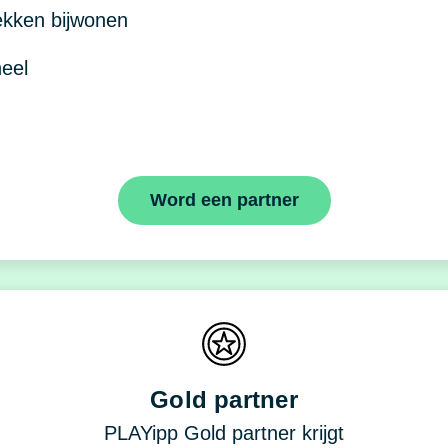
ekken bijwonen
neel
Word een partner
Gold partner
PLAYipp Gold partner krijgt