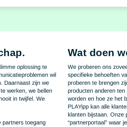
chap.
Wat doen we
imme oplossing te
We proberen ons zoveel
mmunicatieproblemen wil
specifieke behoeften va
n. Daarnaast zijn we
proberen te brengen zij
te werken, we bellen
producten anderen te
ooit in twijfel. We
worden en hoe ze het 
PLAYipp kan alle klant
klanten bijstaan. Onze
e partners toegang
“partnerportaal” waar j