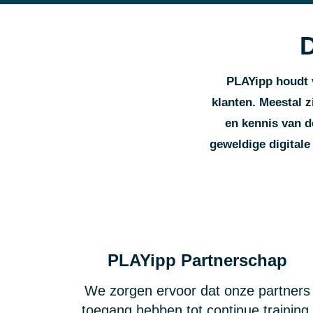
D
PLAYipp houdt v
klanten. Meestal z
en kennis van d
geweldige digital
PLAYipp Partnerschap
We zorgen ervoor dat onze partners
toegang hebben tot continue training,