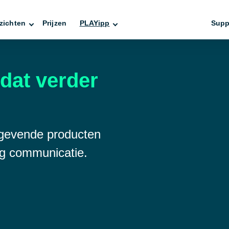
zichten
Prijzen
PLAYipp
Supp
dat verder
ngevende producten
ng communicatie.