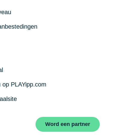
iveau
anbestedingen
al
ou op PLAYipp.com
aalsite
Word een partner