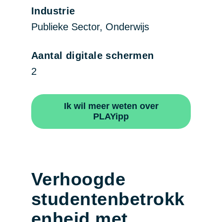
Industrie
Publieke Sector, Onderwijs
Aantal digitale schermen
2
Ik wil meer weten over
PLAYipp
Verhoogde
studentenbetrokk
enheid met