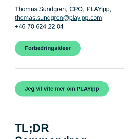
Thomas Sundgren, CPO, PLAYipp,
thomas.sundgren@playipp.com
,
+46 70 624 22 04
Forbedringsideer
Jeg vil vite mer om PLAYipp
TL;DR