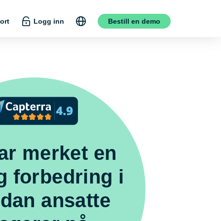
ort
Logg inn
Bestill en demo
ar merket en
g forbedring i
dan ansatte