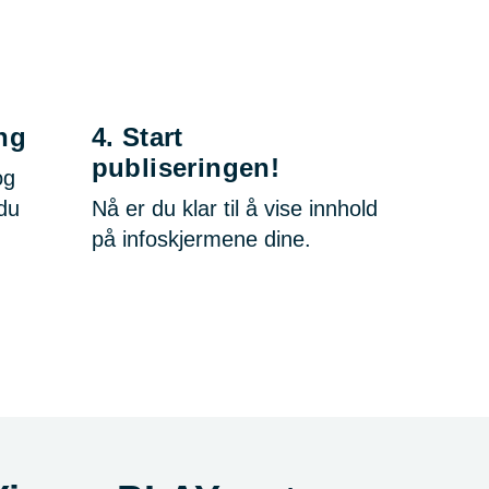
ng
4.
Start
publiseringen!
og
 du
Nå er du klar til å vise innhold
på infoskjermene dine.