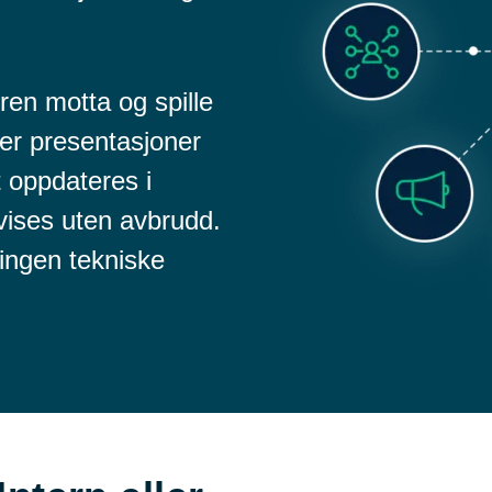
eren motta og spille
ler presentasjoner
t oppdateres i
t vises uten avbrudd.
 ingen tekniske