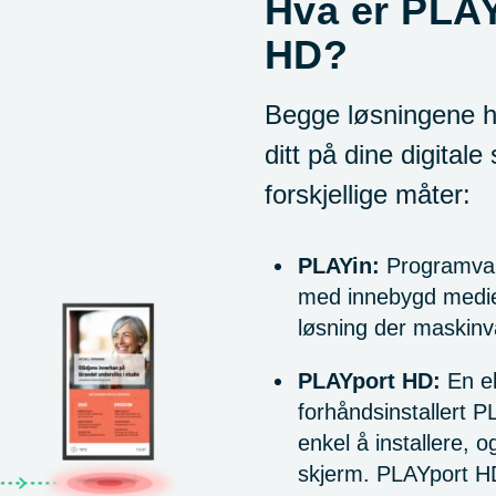
Hva er PLA
HD?
Begge løsningene h
ditt på dine digitale
forskjellige måter:
PLAYin:
Programvare
med innebygd medies
løsning der maskinva
PLAYport HD:
En ek
forhåndsinstallert 
enkel å installere, 
skjerm. PLAYport HD