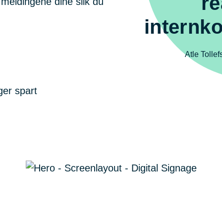
re
 meldingene dine slik du
internk
Atle Tolle
ger spart