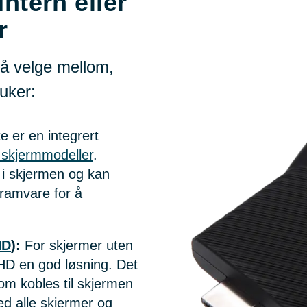
Intern eller
r
 å velge mellom,
uker:
e er en integrert
skjermmodeller
.
 i skjermen og kan
ramvare for å
HD
):
For skjermer uten
HD en god løsning. Det
om kobles til skjermen
d alle skjermer og