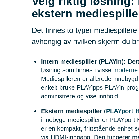
Velg riktig løsning: 
ekstern mediespille
Det finnes to typer mediespillere
avhengig av hvilken skjerm du br
Intern mediespiller (PLAYin):
Dett
løsning som finnes i visse
moderne 
Mediespilleren er allerede innebygd
enkelt bruke PLAYipps PLAYin-prog
administrere og vise innhold.
Ekstern mediespiller (
PLAYport 
innebygd mediespiller er PLAYport 
er en kompakt, frittstående enhet s
via HDMI-inngang. Den fungerer me