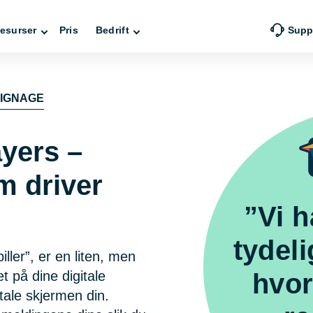
esurser
Pris
Bedrift
Supp
SIGNAGE
ayers –
m driver
”Vi h
tydeli
iller”, er en liten, men
t på dine digitale
hvor
tale skjermen din.