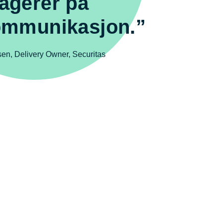
agerer på
ommunikasjon.”
fsen, Delivery Owner, Securitas