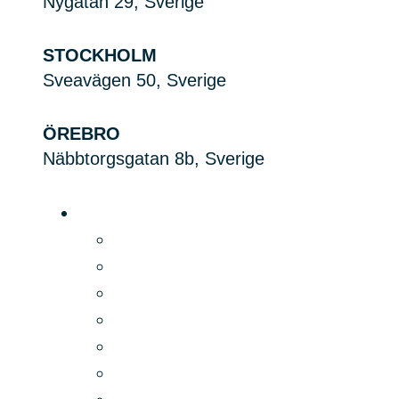
Nygatan 29, Sverige
STOCKHOLM
Sveavägen 50, Sverige
ÖREBRO
Näbbtorgsgatan 8b, Sverige
Plattform
Produkt
Digital signage
Pris
Funksjoner
Sikkerhet
Integrasjoner