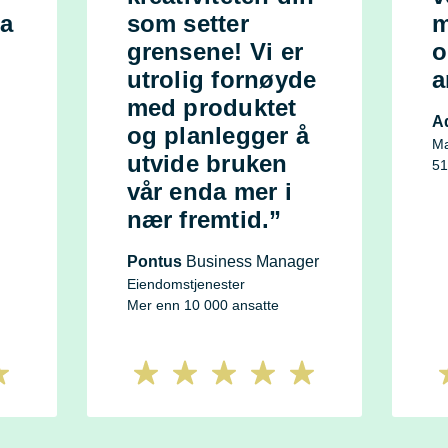
ma
som setter
m
grensene! Vi er
o
utrolig fornøyde
a
med produktet
A
og planlegger å
Ma
utvide bruken
51
vår enda mer i
nær fremtid.”
Pontus
Business Manager
Eiendomstjenester
Mer enn 10 000 ansatte