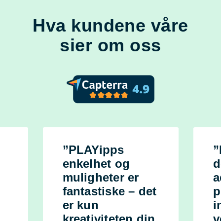
Hva kundene våre
sier om oss
”PLAYipps
”
enkelhet og
d
muligheter er
a
fantastiske – det
p
er kun
i
kreativiteten din
v