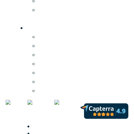
Skjerminspirasjon
Sammenligning av digital
signage-selskaper
PLAYipp
Om oss
Karriere
Nyheter
Partnere
Customer Success
Kontakt
Support
Terms of Use
Terms of Service