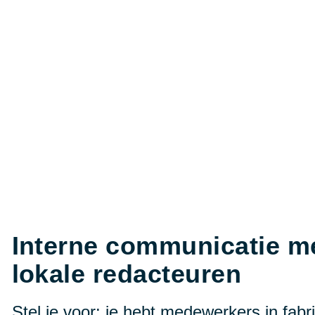
Interne communicatie m
lokale redacteuren
Stel je voor: je hebt medewerkers in fabr