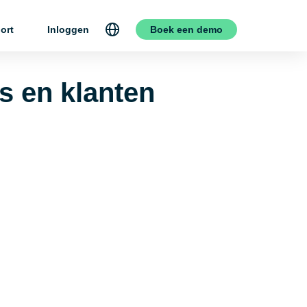
ort
Inloggen
Boek een demo
 en klanten