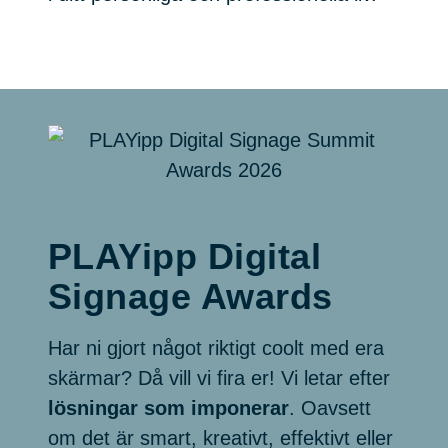
PLAYipp Digital
Signage Awards
Har ni gjort något riktigt coolt med era
skärmar? Då vill vi fira er! Vi letar efter
lösningar som imponerar
. Oavsett
om det är smart, kreativt, effektivt eller