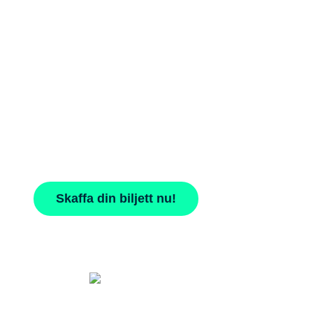
SUMMIT 2026
STOCKHOLM 30 SEPTEMBER
Det här vill du inte missa! Årets mest
inspirerande och engagerande event
för PLAYipps kunder och partners.
Skaffa din biljett nu!