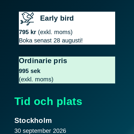
Early bird
795 kr
(exkl. moms)
Boka senast 28 augusti!
Ordinarie pris
995 sek
(exkl. moms)
Tid och plats
Stockholm
30 september 2026