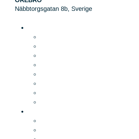
ÖREBRO
Näbbtorgsgatan 8b, Sverige
Plattform
Produkt
Digital signage
Pris
Funksjoner
Sikkerhet
Integrasjoner
PLAYipp Rooms
PLAYipp Booking
Muligheter
Løsninger
Bransjer