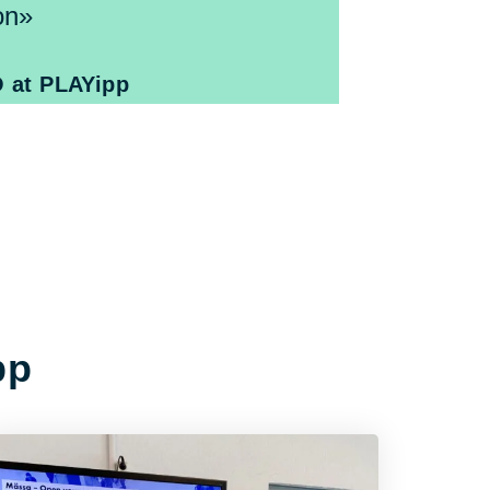
on»
 at PLAYipp
pp