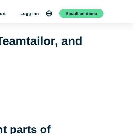
ort
Logg inn
Bestill en demo
Teamtailor, and
t parts of