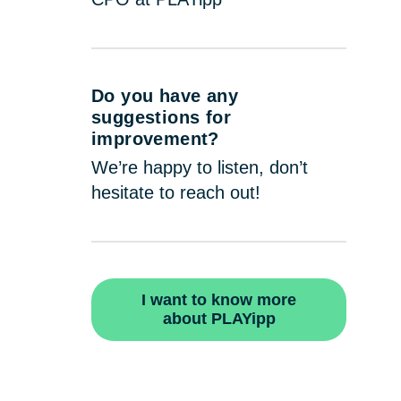
Do you have any
suggestions for
improvement?
We’re happy to listen, don’t
hesitate to reach out!
I want to know more
about PLAYipp