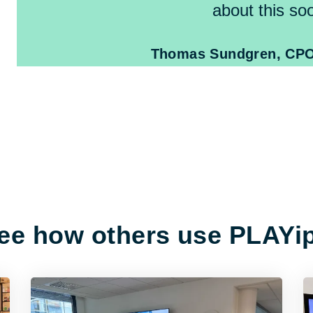
about this so
Thomas Sundgren, CPO
ee how others use PLAYi