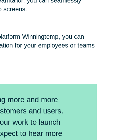
Teamtailor, you can seamlessly
p screens.
 platform Winningtemp, you can
mation for your employees or teams
ing more and more
ustomers and users.
 our work to launch
expect to hear more