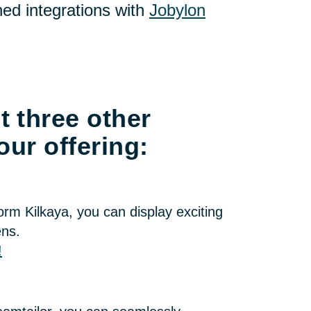
ed integrations with
Jobylon
t three other
our offering:
form Kilkaya, you can display exciting
ens.
!