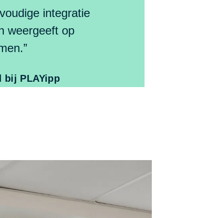
voudige integratie
on weergeeft op
men.”
d bij PLAYipp