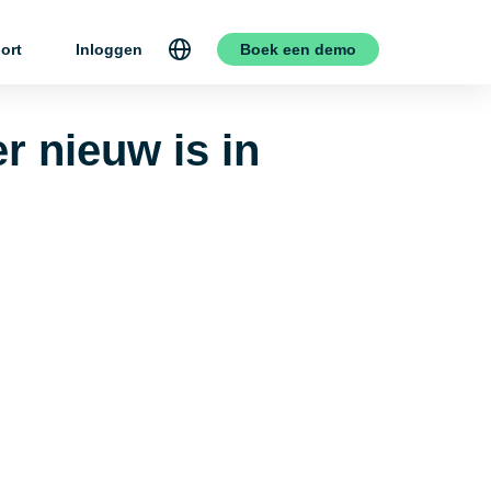
ort
Inloggen
Boek een demo
r nieuw is in