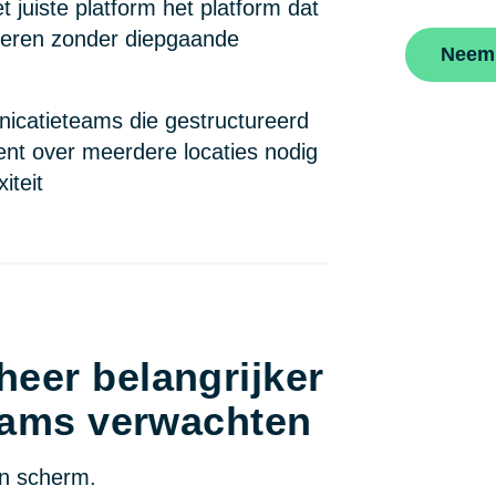
 juiste platform het platform dat
eheren zonder diepgaande
Neem 
icatieteams die gestructureerd
nt over meerdere locaties nodig
iteit
eer belangrijker
eams verwachten
en scherm.