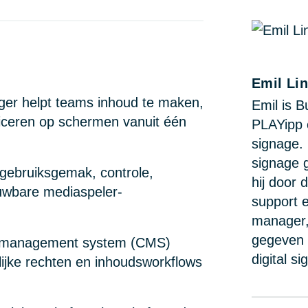
Emil Li
ger helpt teams inhoud te maken,
Emil is 
liceren op schermen vanuit één
PLAYipp e
signage. 
signage 
gebruiksgemak, controle,
hij door 
ouwbare mediaspeler-
support 
manager,
gegeven 
nt management system (CMS)
digital s
ijke rechten en inhoudsworkflows