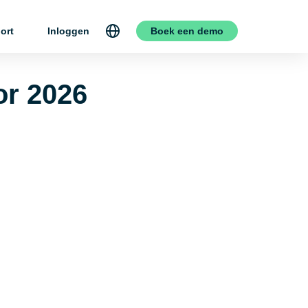
ort
Inloggen
Boek een demo
or 2026