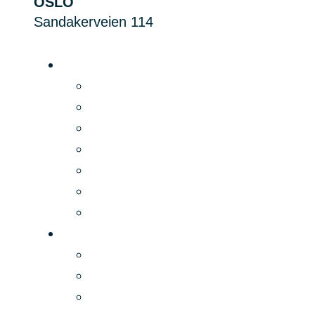
OSLO
Sandakerveien 114
Platform
Product
Narrowcasting
Prijzen
Functies
Beveiliging
Integraties
PLAYipp Rooms
Applicaties
Oplossingen
Bedrijfstakken
Use cases