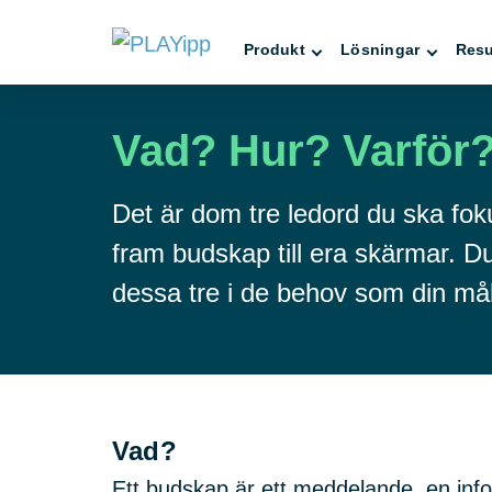
Produkt
Lösningar
Resu
Vad? Hur? Varför
Det är dom tre ledord du ska fok
fram budskap till era skärmar. Du
dessa tre i de behov som din må
Vad?
Ett budskap är ett meddelande, en info