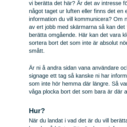
vi berätta det här? Är det av intresse 
något taget ur luften eller finns det en
information du vill kommunicera? Om ni
av ert jobb med skärmarna så kan det f
berätta omgående. Här kan det vara klok
sortera bort det som inte är absolut nö
smått.
Är ni å andra sidan vana användare och
signage ett tag så kanske ni har infor
som inte hör hemma där längre. Så var
våga plocka bort det som bara är där
Hur?
När du landat i vad det är du vill berätt