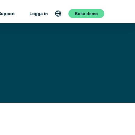
Support
Logga in
Boka demo