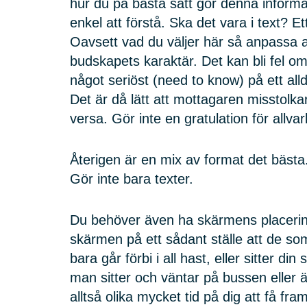
hur du på bästa sätt gör denna informat
enkel att förstå. Ska det vara i text? Et
Oavsett vad du väljer här så anpassa al
budskapets karaktär. Det kan bli fel o
något seriöst (need to know) på ett alld
Det är då lätt att mottagaren misstolk
versa. Gör inte en gratulation för allvarl
Återigen är en mix av format det bästa.
Gör inte bara texter.
Du behöver även ha skärmens placering
skärmen på ett sådant ställe att de so
bara går förbi i all hast, eller sitter di
man sitter och väntar på bussen eller ä
alltså olika mycket tid på dig att få fr