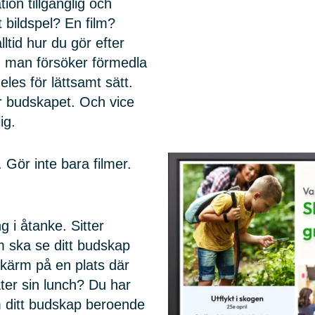
ion tillgänglig och
t bildspel? En film?
ltid hur du gör efter
m man försöker förmedla
eles för lättsamt sätt.
ar budskapet. Och vice
ig.
 Gör inte bara filmer.
 i åtanke. Sitter
m ska se ditt budskap
n skärm på en plats där
ter sin lunch? Du har
am ditt budskap beroende