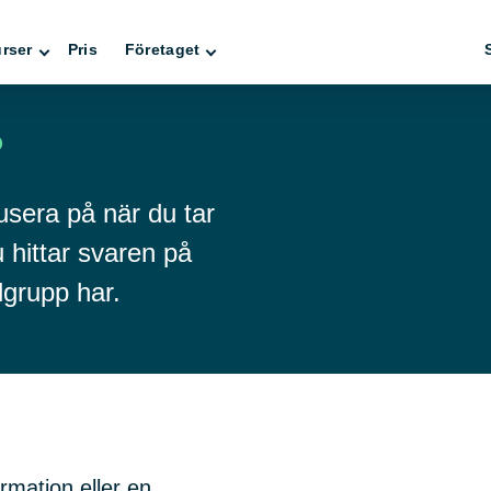
rser
Pris
Företaget
?
usera på när du tar
 hittar svaren på
lgrupp har.
rmation eller en