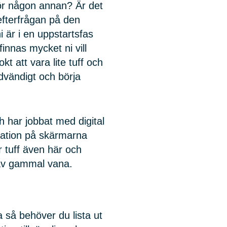
för någon annan? Är det
 efterfrågan på den
 är i en uppstartsfas
innas mycket ni vill
t att vara lite tuff och
dvändigt och börja
 har jobbat med digital
mation på skärmarna
 tuff även här och
 av gammal vana.
a så behöver du lista ut