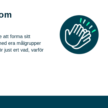
 om
 att forma sitt
e med era målgrupper
just ert vad, varför