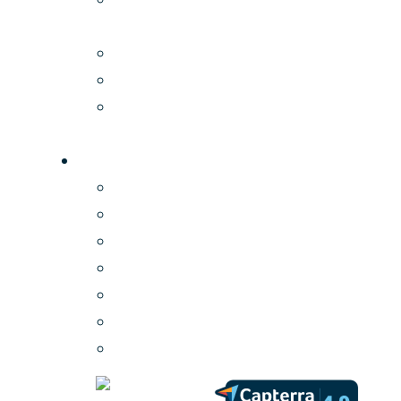
Summit
Webinars
Skärminspiration
Jämförelse av digital signage-
företag
PLAYipp
Om oss
Kontakta oss
Support
Customer Success
Nyheter
Karriär
Partners