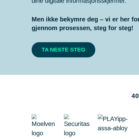
dine digitale informasjonsskjermer.
Men ikke bekymre deg – vi er her fo
gjennom prosessen, steg for steg!
TA NESTE STEG
40