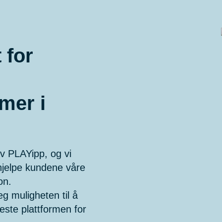
 for
mer i
v PLAYipp, og vi
 hjelpe kundene våre
on.
eg muligheten til å
beste plattformen for