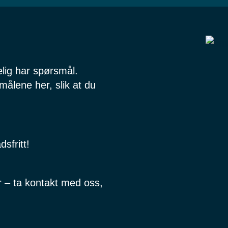
elig har spørsmål.
målene her, slik at du
sfritt!
r – ta kontakt med oss,